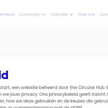
erators
Community
Inspiratie
Over ons
Con
id
start, een website beheerd door the Circular Hub. B
e jouw privacy. Ons privacybeleid geeft inzicht i
en, hoe we deze gebruiken en de keuzes die gebru
matie, in overeenstemming met de GDPR.