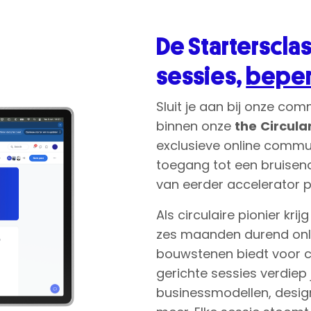
D
e Startersclas
sessies,
beper
Sluit je aan bij onze
com
binnen onze
the
Circula
exclusieve
online
commu
toegang tot een bruisen
van eerder accelerator 
Als circulaire pionier kri
zes maanden durend online
bouwstenen biedt voor c
gerichte sessies verdiep j
businessmodellen, design