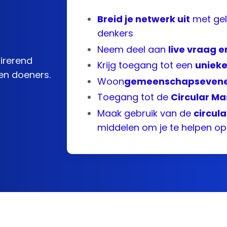
Breid je netwerk uit
met gel
denkers
Neem deel aan
live vraag 
pirerend
Krijg toegang tot een
unieke
 en doeners.
Woon
gemeenschapseven
Toegang tot de
Circular M
Maak gebruik van de
circul
middelen om je te helpen op 