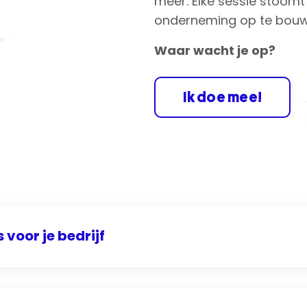
meer. Elke sessie stoomt 
onderneming op te bouwe
Waar wacht je op?
Ik doe mee!
 voor je bedrijf