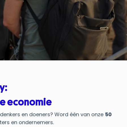
y:
ire economie
re denkers en doeners? Word één van onze
50
arters en ondernemers.