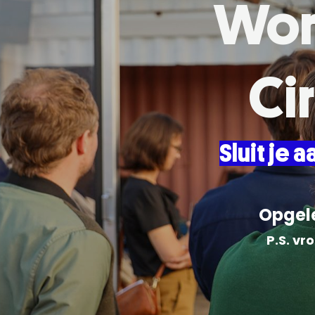
Word
Ci
Sluit je 
Opgele
P.S. vr