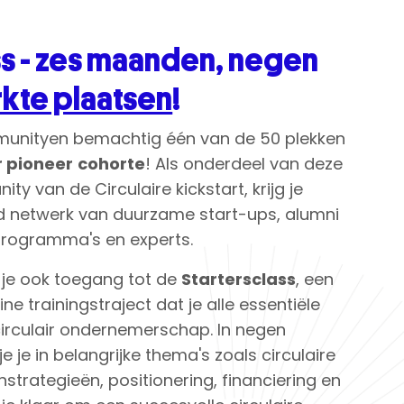
s - z
es maanden, negen
kte plaatsen
!
m
u
nity
en bemachtig één van de 50 plekken
r pioneer
cohorte
! Als onderdeel van deze
nity
van
de
Circulaire
kickstart, krijg je
d netwerk van duurzame start-ups, alumni
programma's en experts.
jg je ook toegang tot de
Startersclass
, een
 trainingstraject dat je alle essentiële
irculair ondernemerschap. In negen
e je in belangrijke thema's zoals circulaire
strategieën, positionering, financiering en