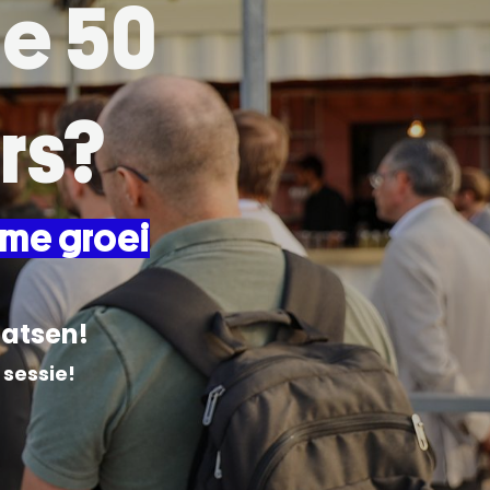
de 50
rs?
zame groei
aatsen!
 sessie!