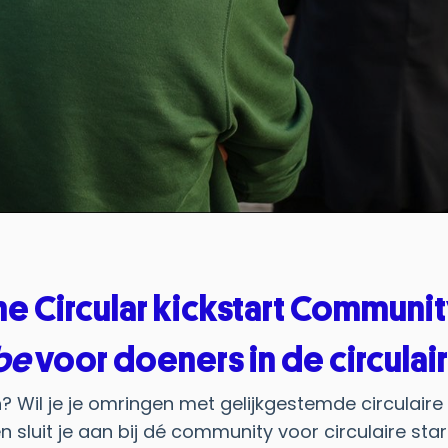
he Circular kickstart Communit
be
voor doeners in de circula
 Wil je je omringen met gelijkgestemde circulai
n sluit je aan bij dé community voor circulaire st