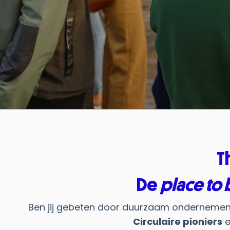
T
De
place to 
Ben jij gebeten door duurzaam ondernemen?
Circulaire pioniers
e